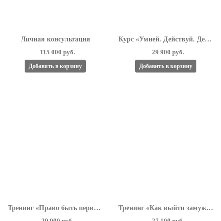
Личная консультация
Курс «Умней. Действуй. Делай деньги»
115 000 руб.
29 900 руб.
Добавить в корзину
Добавить в корзину
Тренинг «Право быть первой. Правила жизни для результата»
Тренинг «Как выйти замуж за миллионера»
29 900 руб.
27 100 руб.