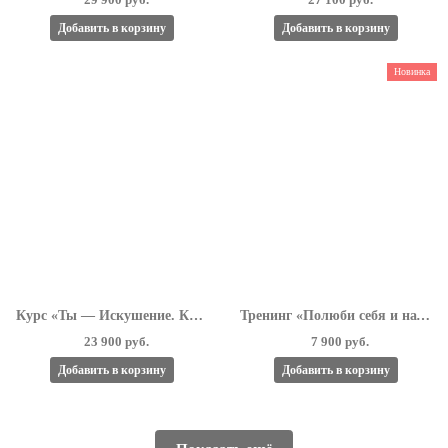
Добавить в корзину
Добавить в корзину
Новинка
Курс «Ты — Искушение. Как Любить и Как Влюбить 4.0»
Тренинг «Полюби себя и начни жить!»
23 900 руб.
7 900 руб.
Добавить в корзину
Добавить в корзину