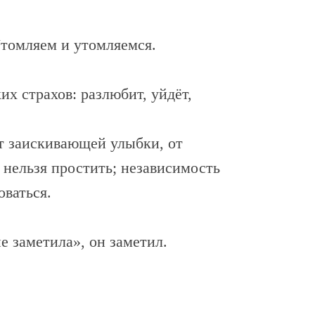
Утомляем и утомляемся.
х страхов: разлюбит, уйдёт,
от заискивающей улыбки, от
 нельзя простить; независимость
оваться.
не заметила», он заметил.