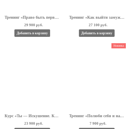
Тренинг «Право быть первой. Правила жизни для результата»
Тренинг «Как выйти замуж за миллионера»
29 900 руб.
27 100 руб.
Добавить в корзину
Добавить в корзину
Новинка
Курс «Ты — Искушение. Как Любить и Как Влюбить 4.0»
Тренинг «Полюби себя и начни жить!»
23 900 руб.
7 900 руб.