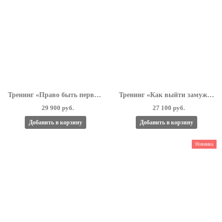
Тренинг «Право быть первой. Правила жизни для результата»
Тренинг «Как выйти замуж за миллионера»
29 900 руб.
27 100 руб.
Добавить в корзину
Добавить в корзину
Новинка