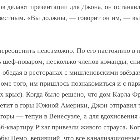
ов делают презентации для Джона, он останавл
звестным. «Вы должны, — говорит он им, — вы
переоценить невозможно. По его настоянию в 
 шеф-поваром, несколько членов команды, сн
 обедая в ресторанах с мишленовскими звёзда
роме того, им пришлось познакомиться и с па
х крыс). Когда было решено, что дом Карла 
етит в горы Южной Америки, Джон отправил т
 горы — тепуи в Венесуэле, а для вдохновения
б-квартиру Pixar привезли живого страуса. Ко
бы Немо, веривший, что все канализационные 