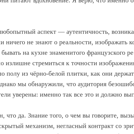
ни питают вдохновение. Я верю, что именно он
любопытный аспект — аутентичность, возникаю
ни ничего не знают о реальности, изображать 
ь бывать на кухне знаменитого французского р
но излишне стремиться к точности изображени
по полу из чёрно-белой плитки, как они держат
днако мы обнаружили, что аудитория безошибо
ели уверены: именно так все это и должно выг
 что да. Знание того, о чем вы говорите, выз
скрытый механизм, негласный контракт со зр