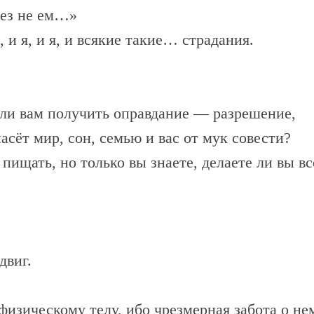
нез не ем…»
 и я, и я, и всякие такие… страдания.
 ли вам получить оправдание — разрешение,
асёт мир, сон, семью и вас от мук совести?
пищать, но только вы знаете, делаете ли вы в
двиг.
физическому телу, ибо чрезмерная забота о не