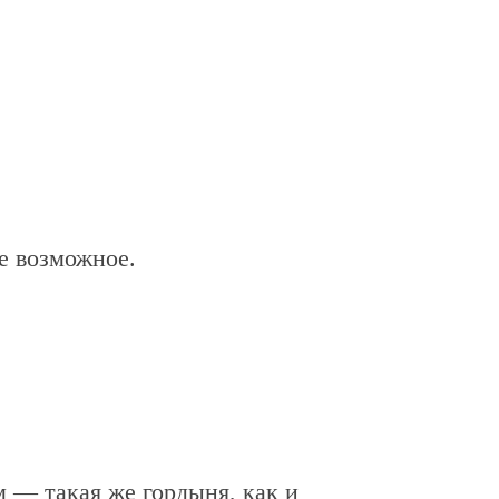
се возможное.
м — такая же гордыня, как и