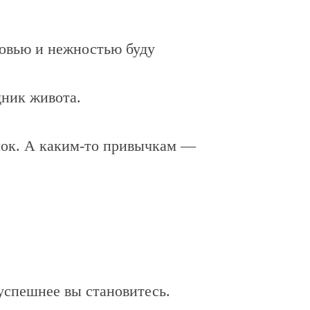
бовью и нежностью буду
дник живота.
елок. А каким-то привычкам —
успешнее вы становитесь.