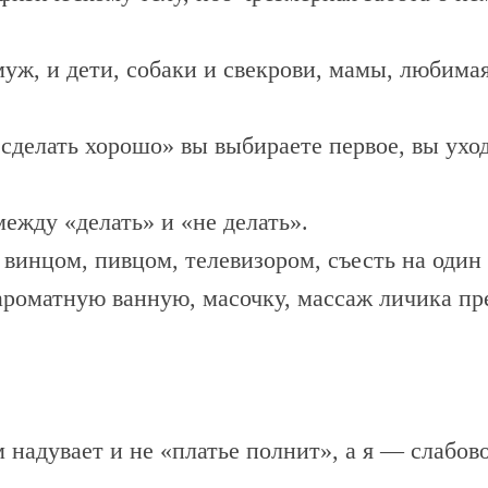
 муж, и дети, собаки и свекрови, мамы, любима
сделать хорошо» вы выбираете первое, вы уход
ежду «делать» и «не делать».
винцом, пивцом, телевизором, съесть на один
ь ароматную ванную, масочку, массаж личика пр
ом надувает и не «платье полнит», а я — слабо