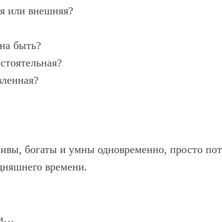
яя или внешняя?
жна быть?
остоятельная?
вленная?
ивы, богаты и умны одновременно, просто пот
дняшнего времени.
ли…