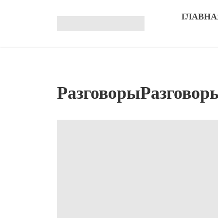
ГЛАВНА
РазговорыРазговоры