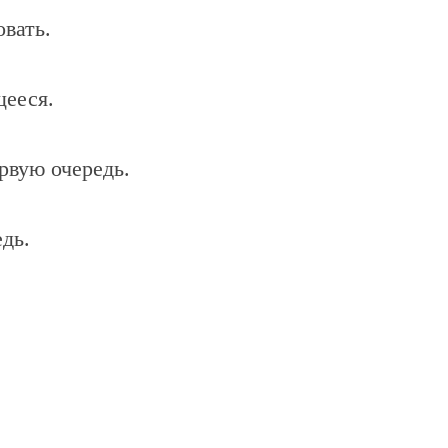
вать.
щееся.
рвую очередь.
дь.