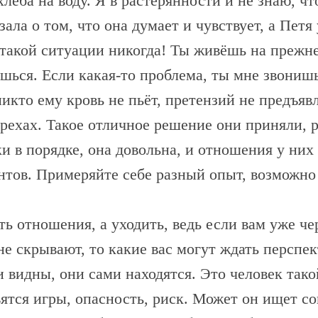
хлеба на воду. Я в растерянности и не знаю, чт
ала о том, что она думает и чувствует, а Пет
такой ситуации никогда! Ты живёшь на прежнем
ься. Если какая-то проблема, ты мне звонишь,
икто ему кровь не пьёт, претензий не предъявл
 грехах. Такое отличное решение они приняли, 
ки в порядке, она довольна, и отношения у них
нтов. Примеряйте себе разный опыт, возможно 
ть отношения, а уходить, ведь если вам уже че
 не скрывают, то какие вас могут ждать перспе
 видны, они сами находятся. Это человек тако
ятся игры, опасность, риск. Может он ищет с