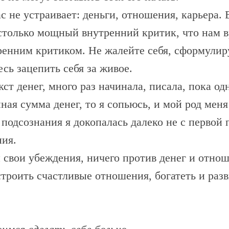
с не устраивает: деньги, отношения, карьера. 
астолько мощный внутренний критик, что нам в
ренним критиком. Не жалейте себя, сформулир
сь зацепить себя за живое.
кст денег, много раз начинала, писала, пока о
нная сумма денег, то я сопьюсь, и мой род ме
о подсознания я докопалась далеко не с перво
ния.
 свои убеждения, ничего против денег и отно
роить счастливые отношения, богатеть и разви