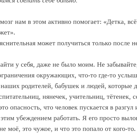
имся сделать себе больно.
озг нам в этом активно помогает: «Детка, всё 
жет».
яснительная может получиться только после н
айти у себя, даже не было моим. Не забывайте
граничения окружающих, что-то где-то услыш
аших родителей, бабушек и людей, которые до
питательниц, нянечек, учительниц, тётенек, со
это опасность, что человек пускается в разгул 
 этим убеждением работать. Я его просто выло
е моё, это чужое, и что это попало от кого-то