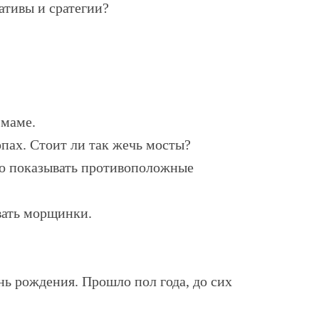
ативы и сратегии?
 маме.
опах. Стоит ли так жечь мосты?
ло показывать противоположные
овать морщинки.
нь рождения. Прошло пол года, до сих