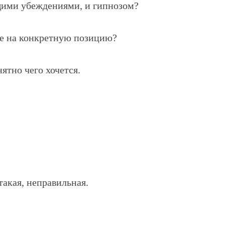
щими убеждениями, и гипнозом?
те на конкретную позицию?
нятно чего хочется.
такая, неправильная.