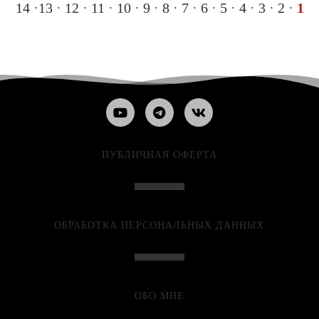
14
·
13
·
12
·
11
·
10
·
9
·
8
·
7
·
6
·
5
·
4
·
3
·
2
·
1
ПУБЛИЧНАЯ ОФЕРТА
ОБРАБОТКА ПЕРСОНАЛЬНЫХ ДАННЫХ
ОБО МНЕ